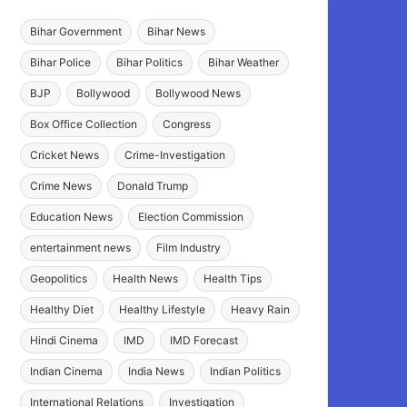
Bihar Government
Bihar News
Bihar Police
Bihar Politics
Bihar Weather
BJP
Bollywood
Bollywood News
Box Office Collection
Congress
Cricket News
Crime-Investigation
Crime News
Donald Trump
Education News
Election Commission
entertainment news
Film Industry
Geopolitics
Health News
Health Tips
Healthy Diet
Healthy Lifestyle
Heavy Rain
Hindi Cinema
IMD
IMD Forecast
Indian Cinema
India News
Indian Politics
International Relations
Investigation