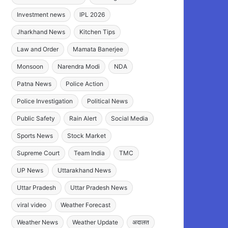
Investment news
IPL 2026
Jharkhand News
Kitchen Tips
Law and Order
Mamata Banerjee
Monsoon
Narendra Modi
NDA
Patna News
Police Action
Police Investigation
Political News
Public Safety
Rain Alert
Social Media
Sports News
Stock Market
Supreme Court
Team India
TMC
UP News
Uttarakhand News
Uttar Pradesh
Uttar Pradesh News
viral video
Weather Forecast
Weather News
Weather Update
अदालत