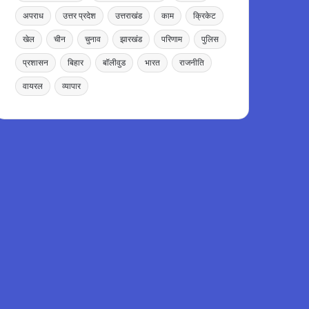
अपराध
उत्तर प्रदेश
उत्तराखंड
काम
क्रिकेट
खेल
चीन
चुनाव
झारखंड
परिणाम
पुलिस
प्रशासन
बिहार
बॉलीवुड
भारत
राजनीति
वायरल
व्यापार