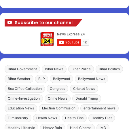
Subscribe to our channel
Bihar Government
Bihar News
Bihar Police
Bihar Politics
Bihar Weather
BJP
Bollywood
Bollywood News
Box Office Collection
Congress
Cricket News
Crime-Investigation
Crime News
Donald Trump
Education News
Election Commission
entertainment news
Film Industry
Health News
Health Tips
Healthy Diet
Healthy Lifestyle
Heavy Rain
Hindi Cinema
IMD