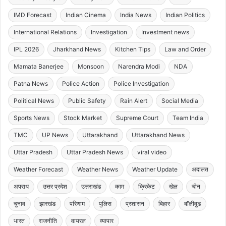
IMD Forecast
Indian Cinema
India News
Indian Politics
International Relations
Investigation
Investment news
IPL 2026
Jharkhand News
Kitchen Tips
Law and Order
Mamata Banerjee
Monsoon
Narendra Modi
NDA
Patna News
Police Action
Police Investigation
Political News
Public Safety
Rain Alert
Social Media
Sports News
Stock Market
Supreme Court
Team India
TMC
UP News
Uttarakhand
Uttarakhand News
Uttar Pradesh
Uttar Pradesh News
viral video
Weather Forecast
Weather News
Weather Update
अदालत
अपराध
उत्तर प्रदेश
उत्तराखंड
काम
क्रिकेट
खेल
चीन
चुनाव
झारखंड
परिणाम
पुलिस
प्रशासन
बिहार
बॉलीवुड
भारत
राजनीति
वायरल
व्यापार