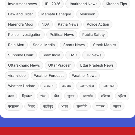
Investment news
IPL 2026
Jharkhand News
Kitchen Tips
Law and Order
Mamata Banerjee
Monsoon
Narendra Modi
NDA
Patna News
Police Action
Police Investigation
Political News
Public Safety
Rain Alert
Social Media
Sports News
Stock Market
Supreme Court
Team India
TMC
UP News
Uttarakhand News
Uttar Pradesh
Uttar Pradesh News
viral video
Weather Forecast
Weather News
Weather Update
अदालत
अपराध
उत्तर प्रदेश
उत्तराखंड
काम
क्रिकेट
खेल
चीन
चुनाव
झारखंड
परिणाम
पुलिस
प्रशासन
बिहार
बॉलीवुड
भारत
राजनीति
वायरल
व्यापार