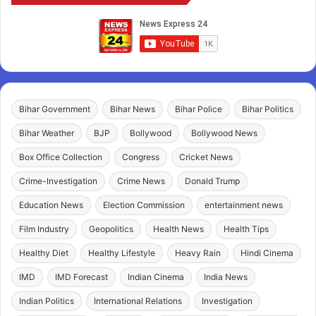
Bihar Government
Bihar News
Bihar Police
Bihar Politics
Bihar Weather
BJP
Bollywood
Bollywood News
Box Office Collection
Congress
Cricket News
Crime-Investigation
Crime News
Donald Trump
Education News
Election Commission
entertainment news
Film Industry
Geopolitics
Health News
Health Tips
Healthy Diet
Healthy Lifestyle
Heavy Rain
Hindi Cinema
IMD
IMD Forecast
Indian Cinema
India News
Indian Politics
International Relations
Investigation