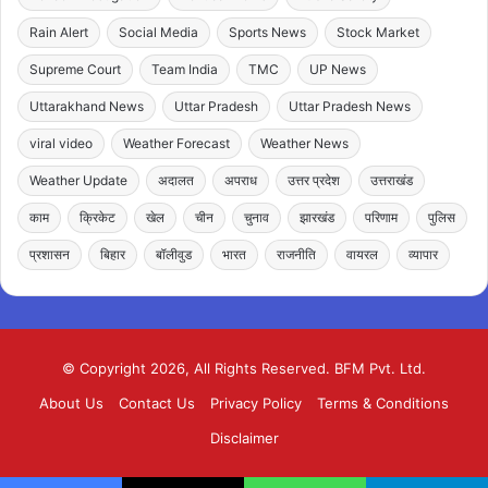
Rain Alert
Social Media
Sports News
Stock Market
Supreme Court
Team India
TMC
UP News
Uttarakhand News
Uttar Pradesh
Uttar Pradesh News
viral video
Weather Forecast
Weather News
Weather Update
अदालत
अपराध
उत्तर प्रदेश
उत्तराखंड
काम
क्रिकेट
खेल
चीन
चुनाव
झारखंड
परिणाम
पुलिस
प्रशासन
बिहार
बॉलीवुड
भारत
राजनीति
वायरल
व्यापार
© Copyright 2026, All Rights Reserved. BFM Pvt. Ltd.
About Us
Contact Us
Privacy Policy
Terms & Conditions
Disclaimer