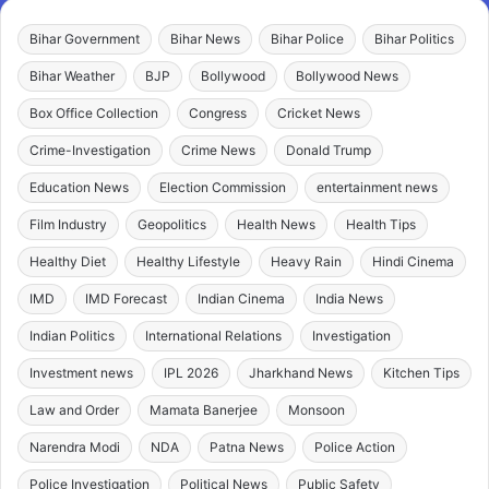
Bihar Government
Bihar News
Bihar Police
Bihar Politics
Bihar Weather
BJP
Bollywood
Bollywood News
Box Office Collection
Congress
Cricket News
Crime-Investigation
Crime News
Donald Trump
Education News
Election Commission
entertainment news
Film Industry
Geopolitics
Health News
Health Tips
Healthy Diet
Healthy Lifestyle
Heavy Rain
Hindi Cinema
IMD
IMD Forecast
Indian Cinema
India News
Indian Politics
International Relations
Investigation
Investment news
IPL 2026
Jharkhand News
Kitchen Tips
Law and Order
Mamata Banerjee
Monsoon
Narendra Modi
NDA
Patna News
Police Action
Police Investigation
Political News
Public Safety