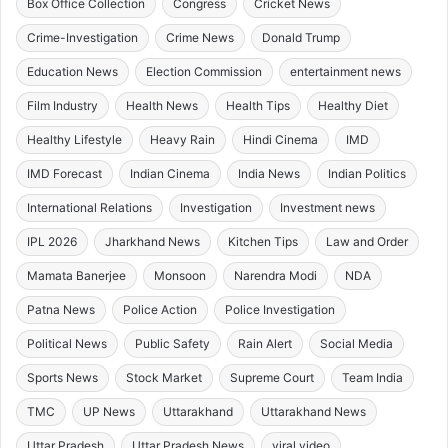
Box Office Collection
Congress
Cricket News
Crime-Investigation
Crime News
Donald Trump
Education News
Election Commission
entertainment news
Film Industry
Health News
Health Tips
Healthy Diet
Healthy Lifestyle
Heavy Rain
Hindi Cinema
IMD
IMD Forecast
Indian Cinema
India News
Indian Politics
International Relations
Investigation
Investment news
IPL 2026
Jharkhand News
Kitchen Tips
Law and Order
Mamata Banerjee
Monsoon
Narendra Modi
NDA
Patna News
Police Action
Police Investigation
Political News
Public Safety
Rain Alert
Social Media
Sports News
Stock Market
Supreme Court
Team India
TMC
UP News
Uttarakhand
Uttarakhand News
Uttar Pradesh
Uttar Pradesh News
viral video