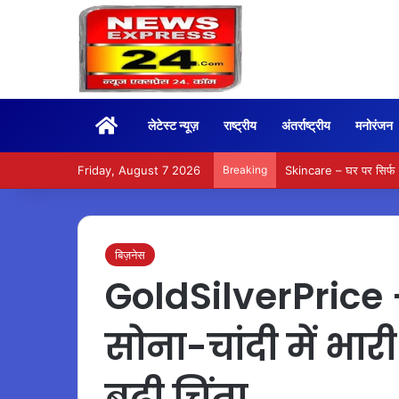
Home
लेटेस्ट न्यूज़
राष्ट्रीय
अंतर्राष्ट्रीय
मनोरंजन
Friday, August 7 2026
Breaking
Skincare – घर पर सिर्फ त
बिज़नेस
GoldSilverPrice
सोना-चांदी में भार
बढ़ी चिंता