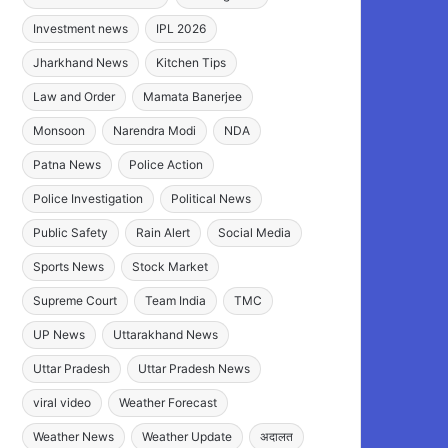
Investment news
IPL 2026
Jharkhand News
Kitchen Tips
Law and Order
Mamata Banerjee
Monsoon
Narendra Modi
NDA
Patna News
Police Action
Police Investigation
Political News
Public Safety
Rain Alert
Social Media
Sports News
Stock Market
Supreme Court
Team India
TMC
UP News
Uttarakhand News
Uttar Pradesh
Uttar Pradesh News
viral video
Weather Forecast
Weather News
Weather Update
अदालत