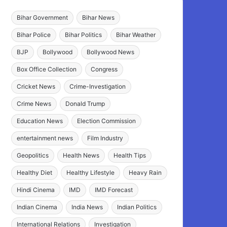
Bihar Government
Bihar News
Bihar Police
Bihar Politics
Bihar Weather
BJP
Bollywood
Bollywood News
Box Office Collection
Congress
Cricket News
Crime-Investigation
Crime News
Donald Trump
Education News
Election Commission
entertainment news
Film Industry
Geopolitics
Health News
Health Tips
Healthy Diet
Healthy Lifestyle
Heavy Rain
Hindi Cinema
IMD
IMD Forecast
Indian Cinema
India News
Indian Politics
International Relations
Investigation