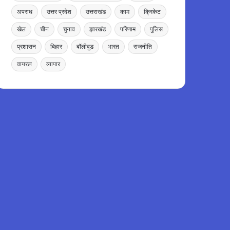
अपराध
उत्तर प्रदेश
उत्तराखंड
काम
क्रिकेट
खेल
चीन
चुनाव
झारखंड
परिणाम
पुलिस
प्रशासन
बिहार
बॉलीवुड
भारत
राजनीति
वायरल
व्यापार