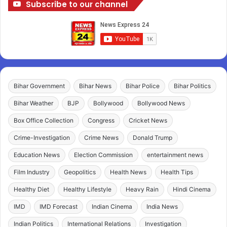
Subscribe to our channel
Bihar Government
Bihar News
Bihar Police
Bihar Politics
Bihar Weather
BJP
Bollywood
Bollywood News
Box Office Collection
Congress
Cricket News
Crime-Investigation
Crime News
Donald Trump
Education News
Election Commission
entertainment news
Film Industry
Geopolitics
Health News
Health Tips
Healthy Diet
Healthy Lifestyle
Heavy Rain
Hindi Cinema
IMD
IMD Forecast
Indian Cinema
India News
Indian Politics
International Relations
Investigation