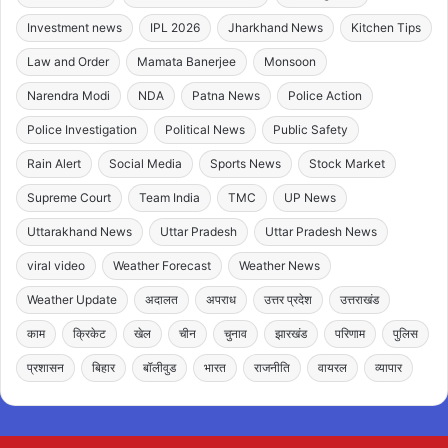
Investment news
IPL 2026
Jharkhand News
Kitchen Tips
Law and Order
Mamata Banerjee
Monsoon
Narendra Modi
NDA
Patna News
Police Action
Police Investigation
Political News
Public Safety
Rain Alert
Social Media
Sports News
Stock Market
Supreme Court
Team India
TMC
UP News
Uttarakhand News
Uttar Pradesh
Uttar Pradesh News
viral video
Weather Forecast
Weather News
Weather Update
अदालत
अपराध
उत्तर प्रदेश
उत्तराखंड
काम
क्रिकेट
खेल
चीन
चुनाव
झारखंड
परिणाम
पुलिस
प्रशासन
बिहार
बॉलीवुड
भारत
राजनीति
वायरल
व्यापार