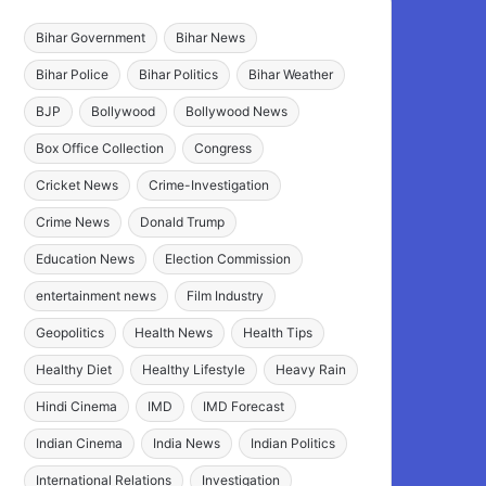
Bihar Government
Bihar News
Bihar Police
Bihar Politics
Bihar Weather
BJP
Bollywood
Bollywood News
Box Office Collection
Congress
Cricket News
Crime-Investigation
Crime News
Donald Trump
Education News
Election Commission
entertainment news
Film Industry
Geopolitics
Health News
Health Tips
Healthy Diet
Healthy Lifestyle
Heavy Rain
Hindi Cinema
IMD
IMD Forecast
Indian Cinema
India News
Indian Politics
International Relations
Investigation