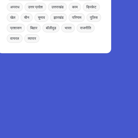
अपराध
उत्तर प्रदेश
उत्तराखंड
काम
क्रिकेट
खेल
चीन
चुनाव
झारखंड
परिणाम
पुलिस
प्रशासन
बिहार
बॉलीवुड
भारत
राजनीति
वायरल
व्यापार