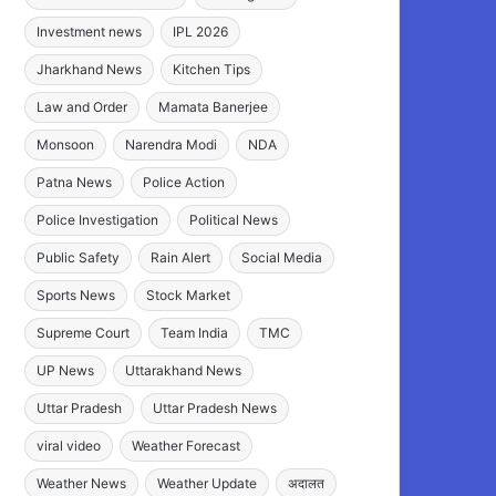
Investment news
IPL 2026
Jharkhand News
Kitchen Tips
Law and Order
Mamata Banerjee
Monsoon
Narendra Modi
NDA
Patna News
Police Action
Police Investigation
Political News
Public Safety
Rain Alert
Social Media
Sports News
Stock Market
Supreme Court
Team India
TMC
UP News
Uttarakhand News
Uttar Pradesh
Uttar Pradesh News
viral video
Weather Forecast
Weather News
Weather Update
अदालत