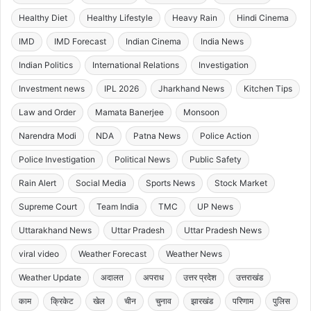
Healthy Diet
Healthy Lifestyle
Heavy Rain
Hindi Cinema
IMD
IMD Forecast
Indian Cinema
India News
Indian Politics
International Relations
Investigation
Investment news
IPL 2026
Jharkhand News
Kitchen Tips
Law and Order
Mamata Banerjee
Monsoon
Narendra Modi
NDA
Patna News
Police Action
Police Investigation
Political News
Public Safety
Rain Alert
Social Media
Sports News
Stock Market
Supreme Court
Team India
TMC
UP News
Uttarakhand News
Uttar Pradesh
Uttar Pradesh News
viral video
Weather Forecast
Weather News
Weather Update
अदालत
अपराध
उत्तर प्रदेश
उत्तराखंड
काम
क्रिकेट
खेल
चीन
चुनाव
झारखंड
परिणाम
पुलिस