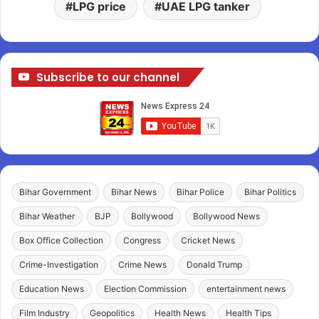
LPG price
UAE LPG tanker
Subscribe to our channel
Bihar Government
Bihar News
Bihar Police
Bihar Politics
Bihar Weather
BJP
Bollywood
Bollywood News
Box Office Collection
Congress
Cricket News
Crime-Investigation
Crime News
Donald Trump
Education News
Election Commission
entertainment news
Film Industry
Geopolitics
Health News
Health Tips