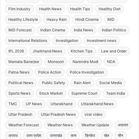
Film Industry
Health News
Health Tips
Healthy Diet
Healthy Lifestyle
Heavy Rain
Hindi Cinema
IMD
IMD Forecast
Indian Cinema
India News
Indian Politics
International Relations
Investigation
Investment news
IPL 2026
Jharkhand News
Kitchen Tips
Law and Order
Mamata Banerjee
Monsoon
Narendra Modi
NDA
Patna News
Police Action
Police Investigation
Political News
Public Safety
Rain Alert
Social Media
Sports News
Stock Market
Supreme Court
Team India
TMC
UP News
Uttarakhand
Uttarakhand News
Uttar Pradesh
Uttar Pradesh News
viral video
Weather Forecast
Weather News
Weather Update
अदालत
अपराध
उत्तर प्रदेश
उत्तराखंड
काम
क्रिकेट
खेल
चीन