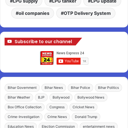
LPG supply
LPG tanker
LPG update
oil companies
OTP Delivery System
Subscribe to our channel
Bihar Government
Bihar News
Bihar Police
Bihar Politics
Bihar Weather
BJP
Bollywood
Bollywood News
Box Office Collection
Congress
Cricket News
Crime-Investigation
Crime News
Donald Trump
Education News
Election Commission
entertainment news