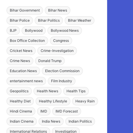
Bihar Government
Bihar News
Bihar Police
Bihar Politics
Bihar Weather
BJP
Bollywood
Bollywood News
Box Office Collection
Congress
Cricket News
Crime-Investigation
Crime News
Donald Trump
Education News
Election Commission
entertainment news
Film Industry
Geopolitics
Health News
Health Tips
Healthy Diet
Healthy Lifestyle
Heavy Rain
Hindi Cinema
IMD
IMD Forecast
Indian Cinema
India News
Indian Politics
International Relations
Investigation