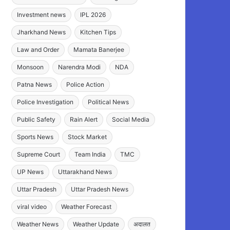
Investment news
IPL 2026
Jharkhand News
Kitchen Tips
Law and Order
Mamata Banerjee
Monsoon
Narendra Modi
NDA
Patna News
Police Action
Police Investigation
Political News
Public Safety
Rain Alert
Social Media
Sports News
Stock Market
Supreme Court
Team India
TMC
UP News
Uttarakhand News
Uttar Pradesh
Uttar Pradesh News
viral video
Weather Forecast
Weather News
Weather Update
अदालत