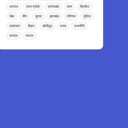
अपराध
उत्तर प्रदेश
उत्तराखंड
काम
क्रिकेट
खेल
चीन
चुनाव
झारखंड
परिणाम
पुलिस
प्रशासन
बिहार
बॉलीवुड
भारत
राजनीति
वायरल
व्यापार