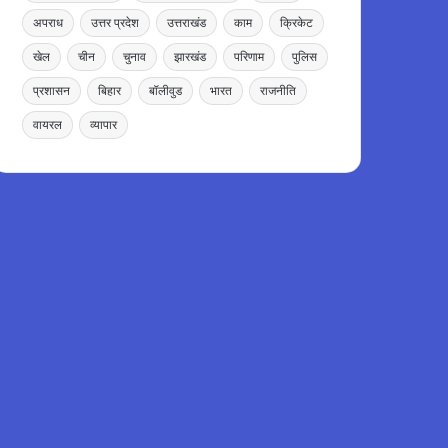
अपराध
उत्तर प्रदेश
उत्तराखंड
काम
क्रिकेट
खेल
चीन
चुनाव
झारखंड
परिणाम
पुलिस
प्रशासन
बिहार
बॉलीवुड
भारत
राजनीति
वायरल
व्यापार