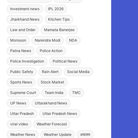
Investment news
IPL 2026
Jharkhand News
Kitchen Tips
Law and Order
Mamata Banerjee
Monsoon
Narendra Modi
NDA
Patna News
Police Action
Police Investigation
Political News
Public Safety
Rain Alert
Social Media
Sports News
Stock Market
Supreme Court
Team India
TMC
UP News
Uttarakhand News
Uttar Pradesh
Uttar Pradesh News
viral video
Weather Forecast
Weather News
Weather Update
अदालत