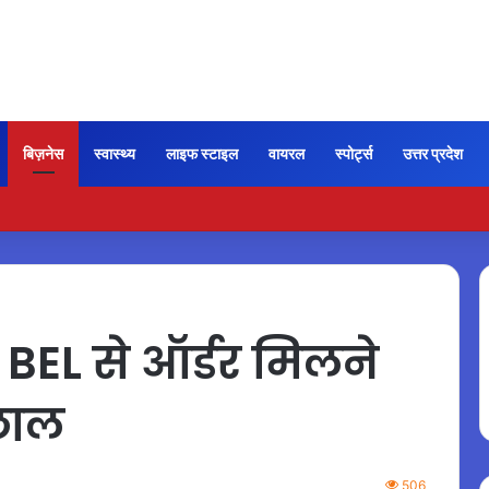
बिज़नेस
स्वास्थ्य
लाइफ स्टाइल
वायरल
स्पोर्ट्स
उत्तर प्रदेश
न भी कायम रही ‘जन नायकन’ की रफ्तार, 185 करोड़ के पार पहुंची कमाई…
EL से ऑर्डर मिलने
उछाल
506