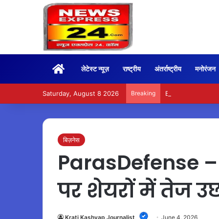
Home
लेटेस्ट न्यूज़
राष्ट्रीय
अंतर्राष्ट्रीय
मनोरंजन
Saturday, August 8 2026
Breaking
BoxOffice – 15वें दि
बिज़नेस
ParasDefense – B
पर शेयरों में तेज 
Krati Kashyap Journalist
June 4, 2026