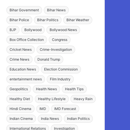
Bihar Government
Bihar News
Bihar Police
Bihar Politics
Bihar Weather
BJP
Bollywood
Bollywood News
Box Office Collection
Congress
Cricket News
Crime-Investigation
Crime News
Donald Trump
Education News
Election Commission
entertainment news
Film Industry
Geopolitics
Health News
Health Tips
Healthy Diet
Healthy Lifestyle
Heavy Rain
Hindi Cinema
IMD
IMD Forecast
Indian Cinema
India News
Indian Politics
International Relations
Investigation