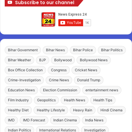
Subscribe to our channel
Bihar Government
Bihar News
Bihar Police
Bihar Politics
Bihar Weather
BJP
Bollywood
Bollywood News
Box Office Collection
Congress
Cricket News
Crime-Investigation
Crime News
Donald Trump
Education News
Election Commission
entertainment news
Film Industry
Geopolitics
Health News
Health Tips
Healthy Diet
Healthy Lifestyle
Heavy Rain
Hindi Cinema
IMD
IMD Forecast
Indian Cinema
India News
Indian Politics
International Relations
Investigation