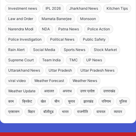
Investment news
IPL 2026
Jharkhand News
Kitchen Tips
Law and Order
Mamata Banerjee
Monsoon
Narendra Modi
NDA
Patna News
Police Action
Police Investigation
Political News
Public Safety
Rain Alert
Social Media
Sports News
Stock Market
Supreme Court
Team India
TMC
UP News
Uttarakhand News
Uttar Pradesh
Uttar Pradesh News
viral video
Weather Forecast
Weather News
Weather Update
अदालत
अपराध
उत्तर प्रदेश
उत्तराखंड
काम
क्रिकेट
खेल
चीन
चुनाव
झारखंड
परिणाम
पुलिस
प्रशासन
बिहार
बॉलीवुड
भारत
राजनीति
वायरल
व्यापार