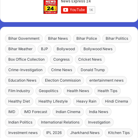
Bihar Government
Bihar News
Bihar Police
Bihar Politics
Bihar Weather
BJP
Bollywood
Bollywood News
Box Office Collection
Congress
Cricket News
Crime-Investigation
Crime News
Donald Trump
Education News
Election Commission
entertainment news
Film Industry
Geopolitics
Health News
Health Tips
Healthy Diet
Healthy Lifestyle
Heavy Rain
Hindi Cinema
IMD
IMD Forecast
Indian Cinema
India News
Indian Politics
International Relations
Investigation
Investment news
IPL 2026
Jharkhand News
Kitchen Tips