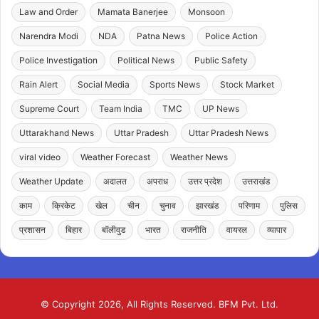
Law and Order
Mamata Banerjee
Monsoon
Narendra Modi
NDA
Patna News
Police Action
Police Investigation
Political News
Public Safety
Rain Alert
Social Media
Sports News
Stock Market
Supreme Court
Team India
TMC
UP News
Uttarakhand News
Uttar Pradesh
Uttar Pradesh News
viral video
Weather Forecast
Weather News
Weather Update
अदालत
अपराध
उत्तर प्रदेश
उत्तराखंड
काम
क्रिकेट
खेल
चीन
चुनाव
झारखंड
परिणाम
पुलिस
प्रशासन
बिहार
बॉलीवुड
भारत
राजनीति
वायरल
व्यापार
© Copyright 2026, All Rights Reserved. BFM Pvt. Ltd.