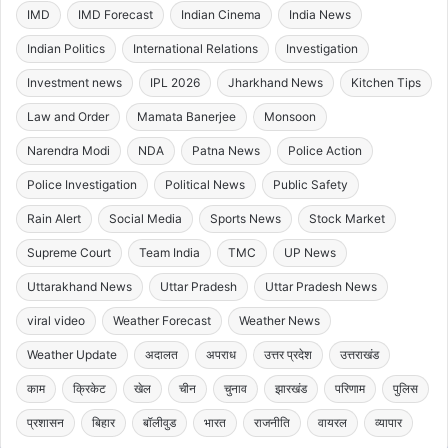
IMD
IMD Forecast
Indian Cinema
India News
Indian Politics
International Relations
Investigation
Investment news
IPL 2026
Jharkhand News
Kitchen Tips
Law and Order
Mamata Banerjee
Monsoon
Narendra Modi
NDA
Patna News
Police Action
Police Investigation
Political News
Public Safety
Rain Alert
Social Media
Sports News
Stock Market
Supreme Court
Team India
TMC
UP News
Uttarakhand News
Uttar Pradesh
Uttar Pradesh News
viral video
Weather Forecast
Weather News
Weather Update
अदालत
अपराध
उत्तर प्रदेश
उत्तराखंड
काम
क्रिकेट
खेल
चीन
चुनाव
झारखंड
परिणाम
पुलिस
प्रशासन
बिहार
बॉलीवुड
भारत
राजनीति
वायरल
व्यापार