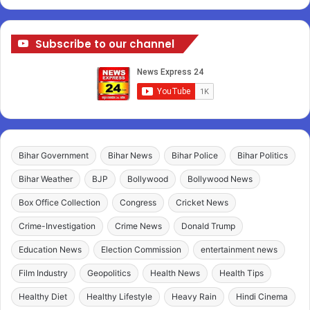
Subscribe to our channel
Bihar Government
Bihar News
Bihar Police
Bihar Politics
Bihar Weather
BJP
Bollywood
Bollywood News
Box Office Collection
Congress
Cricket News
Crime-Investigation
Crime News
Donald Trump
Education News
Election Commission
entertainment news
Film Industry
Geopolitics
Health News
Health Tips
Healthy Diet
Healthy Lifestyle
Heavy Rain
Hindi Cinema