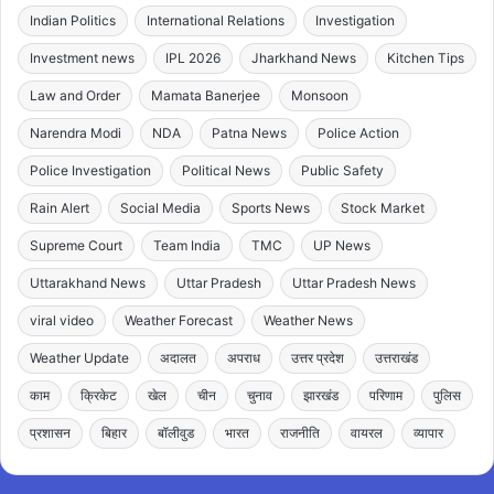
Indian Politics
International Relations
Investigation
Investment news
IPL 2026
Jharkhand News
Kitchen Tips
Law and Order
Mamata Banerjee
Monsoon
Narendra Modi
NDA
Patna News
Police Action
Police Investigation
Political News
Public Safety
Rain Alert
Social Media
Sports News
Stock Market
Supreme Court
Team India
TMC
UP News
Uttarakhand News
Uttar Pradesh
Uttar Pradesh News
viral video
Weather Forecast
Weather News
Weather Update
अदालत
अपराध
उत्तर प्रदेश
उत्तराखंड
काम
क्रिकेट
खेल
चीन
चुनाव
झारखंड
परिणाम
पुलिस
प्रशासन
बिहार
बॉलीवुड
भारत
राजनीति
वायरल
व्यापार