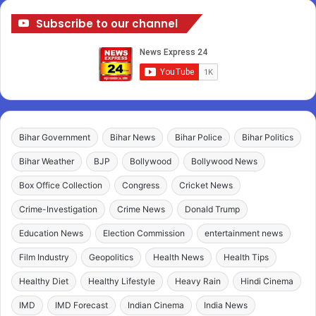
Subscribe to our channel
Bihar Government
Bihar News
Bihar Police
Bihar Politics
Bihar Weather
BJP
Bollywood
Bollywood News
Box Office Collection
Congress
Cricket News
Crime-Investigation
Crime News
Donald Trump
Education News
Election Commission
entertainment news
Film Industry
Geopolitics
Health News
Health Tips
Healthy Diet
Healthy Lifestyle
Heavy Rain
Hindi Cinema
IMD
IMD Forecast
Indian Cinema
India News