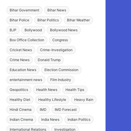
Bihar Government
Bihar News
Bihar Police
Bihar Politics
Bihar Weather
BJP
Bollywood
Bollywood News
Box Office Collection
Congress
Cricket News
Crime-Investigation
Crime News
Donald Trump
Education News
Election Commission
entertainment news
Film Industry
Geopolitics
Health News
Health Tips
Healthy Diet
Healthy Lifestyle
Heavy Rain
Hindi Cinema
IMD
IMD Forecast
Indian Cinema
India News
Indian Politics
International Relations
Investigation