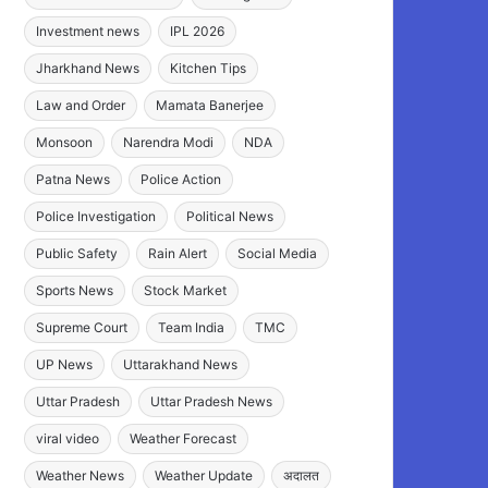
Investment news
IPL 2026
Jharkhand News
Kitchen Tips
Law and Order
Mamata Banerjee
Monsoon
Narendra Modi
NDA
Patna News
Police Action
Police Investigation
Political News
Public Safety
Rain Alert
Social Media
Sports News
Stock Market
Supreme Court
Team India
TMC
UP News
Uttarakhand News
Uttar Pradesh
Uttar Pradesh News
viral video
Weather Forecast
Weather News
Weather Update
अदालत