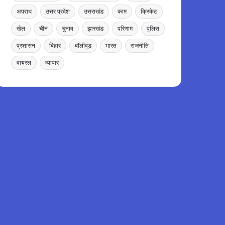
अपराध
उत्तर प्रदेश
उत्तराखंड
काम
क्रिकेट
खेल
चीन
चुनाव
झारखंड
परिणाम
पुलिस
प्रशासन
बिहार
बॉलीवुड
भारत
राजनीति
वायरल
व्यापार