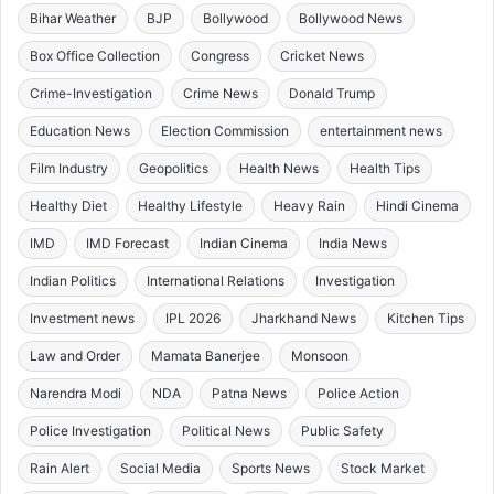
Bihar Weather
BJP
Bollywood
Bollywood News
Box Office Collection
Congress
Cricket News
Crime-Investigation
Crime News
Donald Trump
Education News
Election Commission
entertainment news
Film Industry
Geopolitics
Health News
Health Tips
Healthy Diet
Healthy Lifestyle
Heavy Rain
Hindi Cinema
IMD
IMD Forecast
Indian Cinema
India News
Indian Politics
International Relations
Investigation
Investment news
IPL 2026
Jharkhand News
Kitchen Tips
Law and Order
Mamata Banerjee
Monsoon
Narendra Modi
NDA
Patna News
Police Action
Police Investigation
Political News
Public Safety
Rain Alert
Social Media
Sports News
Stock Market