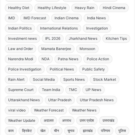
Healthy Diet
Healthy Lifestyle
Heavy Rain
Hindi Cinema
IMD
IMD Forecast
Indian Cinema
India News
Indian Politics
International Relations
Investigation
Investment news
IPL 2026
Jharkhand News
Kitchen Tips
Law and Order
Mamata Banerjee
Monsoon
Narendra Modi
NDA
Patna News
Police Action
Police Investigation
Political News
Public Safety
Rain Alert
Social Media
Sports News
Stock Market
Supreme Court
Team India
TMC
UP News
Uttarakhand News
Uttar Pradesh
Uttar Pradesh News
viral video
Weather Forecast
Weather News
Weather Update
अदालत
अपराध
उत्तर प्रदेश
उत्तराखंड
काम
क्रिकेट
खेल
चीन
चुनाव
झारखंड
परिणाम
पुलिस