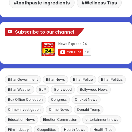
toothpaste ingredients
Wellness Tips
Subscribe to our channel
Bihar Government
Bihar News
Bihar Police
Bihar Politics
Bihar Weather
BJP
Bollywood
Bollywood News
Box Office Collection
Congress
Cricket News
Crime-Investigation
Crime News
Donald Trump
Education News
Election Commission
entertainment news
Film Industry
Geopolitics
Health News
Health Tips