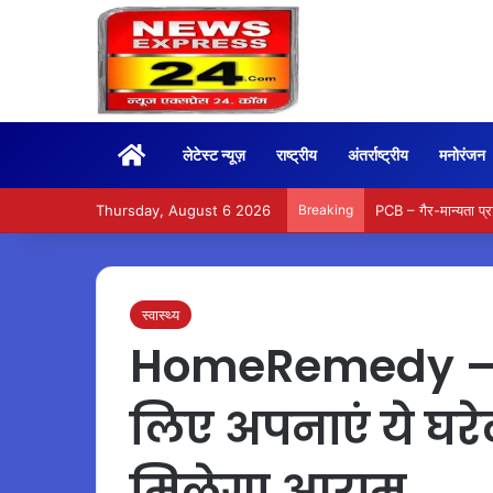
Home
लेटेस्ट न्यूज़
राष्ट्रीय
अंतर्राष्ट्रीय
मनोरंजन
Thursday, August 6 2026
Breaking
PCB – गैर-मान्यता प्राप
स्वास्थ्य
HomeRemedy – बं
लिए अपनाएं ये घरेलू
मिलेगा आराम