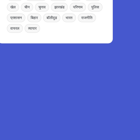
खेल
चीन
चुनाव
झारखंड
परिणाम
पुलिस
प्रशासन
बिहार
बॉलीवुड
भारत
राजनीति
वायरल
व्यापार