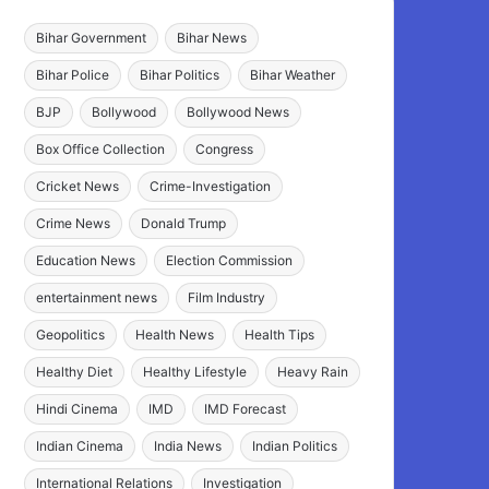
Bihar Government
Bihar News
Bihar Police
Bihar Politics
Bihar Weather
BJP
Bollywood
Bollywood News
Box Office Collection
Congress
Cricket News
Crime-Investigation
Crime News
Donald Trump
Education News
Election Commission
entertainment news
Film Industry
Geopolitics
Health News
Health Tips
Healthy Diet
Healthy Lifestyle
Heavy Rain
Hindi Cinema
IMD
IMD Forecast
Indian Cinema
India News
Indian Politics
International Relations
Investigation