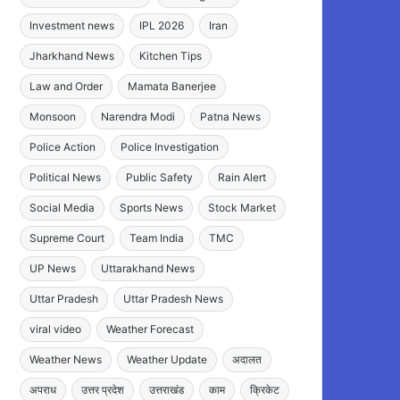
Investment news
IPL 2026
Iran
Jharkhand News
Kitchen Tips
Law and Order
Mamata Banerjee
Monsoon
Narendra Modi
Patna News
Police Action
Police Investigation
Political News
Public Safety
Rain Alert
Social Media
Sports News
Stock Market
Supreme Court
Team India
TMC
UP News
Uttarakhand News
Uttar Pradesh
Uttar Pradesh News
viral video
Weather Forecast
Weather News
Weather Update
अदालत
अपराध
उत्तर प्रदेश
उत्तराखंड
काम
क्रिकेट