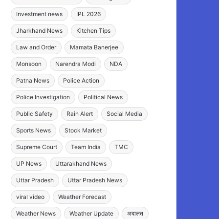
Investment news
IPL 2026
Jharkhand News
Kitchen Tips
Law and Order
Mamata Banerjee
Monsoon
Narendra Modi
NDA
Patna News
Police Action
Police Investigation
Political News
Public Safety
Rain Alert
Social Media
Sports News
Stock Market
Supreme Court
Team India
TMC
UP News
Uttarakhand News
Uttar Pradesh
Uttar Pradesh News
viral video
Weather Forecast
Weather News
Weather Update
अदालत