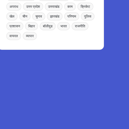
अपराध
उत्तर प्रदेश
उत्तराखंड
काम
क्रिकेट
खेल
चीन
चुनाव
झारखंड
परिणाम
पुलिस
प्रशासन
बिहार
बॉलीवुड
भारत
राजनीति
वायरल
व्यापार