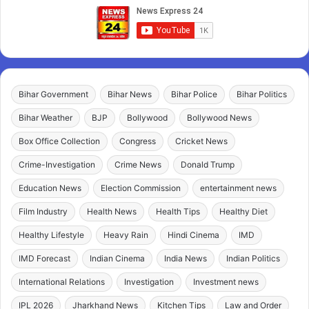
Bihar Government
Bihar News
Bihar Police
Bihar Politics
Bihar Weather
BJP
Bollywood
Bollywood News
Box Office Collection
Congress
Cricket News
Crime-Investigation
Crime News
Donald Trump
Education News
Election Commission
entertainment news
Film Industry
Health News
Health Tips
Healthy Diet
Healthy Lifestyle
Heavy Rain
Hindi Cinema
IMD
IMD Forecast
Indian Cinema
India News
Indian Politics
International Relations
Investigation
Investment news
IPL 2026
Jharkhand News
Kitchen Tips
Law and Order