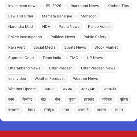
Investment news
IPL 2026
Jharkhand News
Kitchen Tips
Law and Order
Mamata Banerjee
Monsoon
Narendra Modi
NDA
Patna News
Police Action
Police Investigation
Political News
Public Safety
Rain Alert
Social Media
Sports News
Stock Market
Supreme Court
Team India
TMC
UP News
Uttarakhand News
Uttar Pradesh
Uttar Pradesh News
viral video
Weather Forecast
Weather News
Weather Update
अदालत
अपराध
उत्तर प्रदेश
उत्तराखंड
काम
क्रिकेट
खेल
चीन
चुनाव
झारखंड
परिणाम
पुलिस
प्रशासन
बिहार
बॉलीवुड
भारत
राजनीति
वायरल
व्यापार