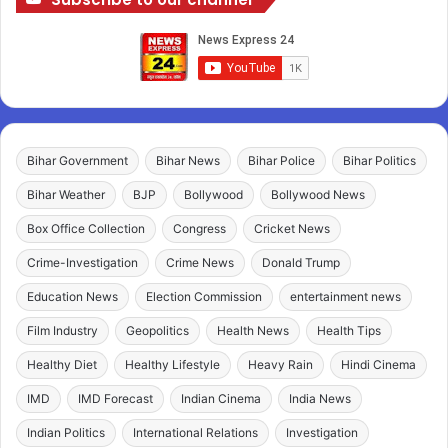
Bihar Government
Bihar News
Bihar Police
Bihar Politics
Bihar Weather
BJP
Bollywood
Bollywood News
Box Office Collection
Congress
Cricket News
Crime-Investigation
Crime News
Donald Trump
Education News
Election Commission
entertainment news
Film Industry
Geopolitics
Health News
Health Tips
Healthy Diet
Healthy Lifestyle
Heavy Rain
Hindi Cinema
IMD
IMD Forecast
Indian Cinema
India News
Indian Politics
International Relations
Investigation