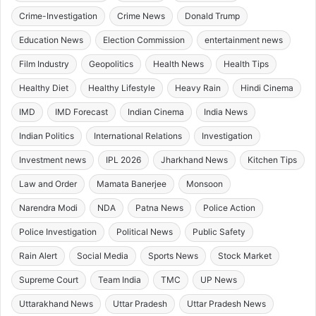
Crime-Investigation
Crime News
Donald Trump
Education News
Election Commission
entertainment news
Film Industry
Geopolitics
Health News
Health Tips
Healthy Diet
Healthy Lifestyle
Heavy Rain
Hindi Cinema
IMD
IMD Forecast
Indian Cinema
India News
Indian Politics
International Relations
Investigation
Investment news
IPL 2026
Jharkhand News
Kitchen Tips
Law and Order
Mamata Banerjee
Monsoon
Narendra Modi
NDA
Patna News
Police Action
Police Investigation
Political News
Public Safety
Rain Alert
Social Media
Sports News
Stock Market
Supreme Court
Team India
TMC
UP News
Uttarakhand News
Uttar Pradesh
Uttar Pradesh News