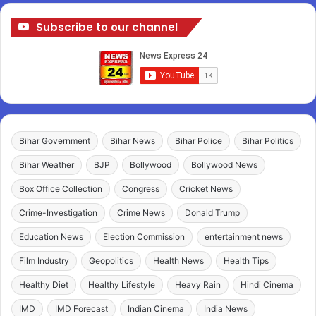
Subscribe to our channel
Bihar Government
Bihar News
Bihar Police
Bihar Politics
Bihar Weather
BJP
Bollywood
Bollywood News
Box Office Collection
Congress
Cricket News
Crime-Investigation
Crime News
Donald Trump
Education News
Election Commission
entertainment news
Film Industry
Geopolitics
Health News
Health Tips
Healthy Diet
Healthy Lifestyle
Heavy Rain
Hindi Cinema
IMD
IMD Forecast
Indian Cinema
India News