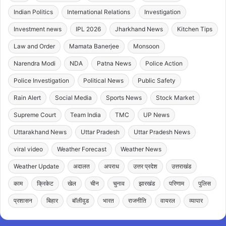
Indian Politics
International Relations
Investigation
Investment news
IPL 2026
Jharkhand News
Kitchen Tips
Law and Order
Mamata Banerjee
Monsoon
Narendra Modi
NDA
Patna News
Police Action
Police Investigation
Political News
Public Safety
Rain Alert
Social Media
Sports News
Stock Market
Supreme Court
Team India
TMC
UP News
Uttarakhand News
Uttar Pradesh
Uttar Pradesh News
viral video
Weather Forecast
Weather News
Weather Update
अदालत
अपराध
उत्तर प्रदेश
उत्तराखंड
काम
क्रिकेट
खेल
चीन
चुनाव
झारखंड
परिणाम
पुलिस
प्रशासन
बिहार
बॉलीवुड
भारत
राजनीति
वायरल
व्यापार