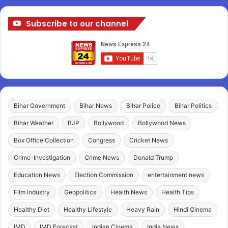
Subscribe to our channel
Bihar Government
Bihar News
Bihar Police
Bihar Politics
Bihar Weather
BJP
Bollywood
Bollywood News
Box Office Collection
Congress
Cricket News
Crime-Investigation
Crime News
Donald Trump
Education News
Election Commission
entertainment news
Film Industry
Geopolitics
Health News
Health Tips
Healthy Diet
Healthy Lifestyle
Heavy Rain
Hindi Cinema
IMD
IMD Forecast
Indian Cinema
India News