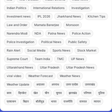
Indian Politics
International Relations
Investigation
Investment news
IPL 2026
Jharkhand News
Kitchen Tips
Law and Order
Mamata Banerjee
Monsoon
Narendra Modi
NDA
Patna News
Police Action
Police Investigation
Political News
Public Safety
Rain Alert
Social Media
Sports News
Stock Market
Supreme Court
Team India
TMC
UP News
Uttarakhand News
Uttar Pradesh
Uttar Pradesh News
viral video
Weather Forecast
Weather News
Weather Update
अदालत
अपराध
उत्तर प्रदेश
उत्तराखंड
काम
क्रिकेट
खेल
चीन
चुनाव
झारखंड
परिणाम
पुलिस
प्रशासन
बिहार
बॉलीवुड
भारत
राजनीति
वायरल
व्यापार