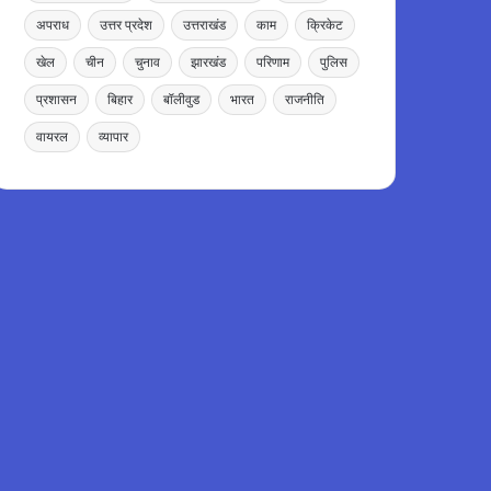
अपराध
उत्तर प्रदेश
उत्तराखंड
काम
क्रिकेट
खेल
चीन
चुनाव
झारखंड
परिणाम
पुलिस
प्रशासन
बिहार
बॉलीवुड
भारत
राजनीति
वायरल
व्यापार