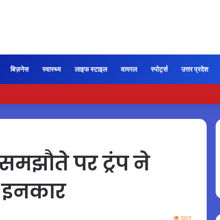
बिज़नेस
स्वास्थ्य
लाइफ स्टाइल
वायरल
स्पोर्ट्स
उत्तर प्रदेश
न भी कायम रही ‘जन नायकन’ की रफ्तार, 185 करोड़ के पार पहुंची कमाई…
मझौते पर ट्रंप ने
ा इनकार
502