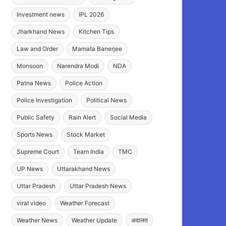
Investment news
IPL 2026
Jharkhand News
Kitchen Tips
Law and Order
Mamata Banerjee
Monsoon
Narendra Modi
NDA
Patna News
Police Action
Police Investigation
Political News
Public Safety
Rain Alert
Social Media
Sports News
Stock Market
Supreme Court
Team India
TMC
UP News
Uttarakhand News
Uttar Pradesh
Uttar Pradesh News
viral video
Weather Forecast
Weather News
Weather Update
अदालत