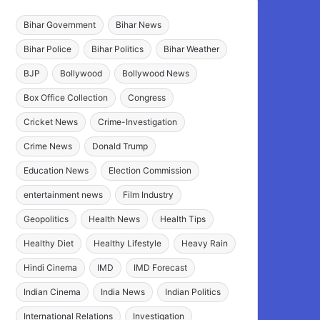
Bihar Government
Bihar News
Bihar Police
Bihar Politics
Bihar Weather
BJP
Bollywood
Bollywood News
Box Office Collection
Congress
Cricket News
Crime-Investigation
Crime News
Donald Trump
Education News
Election Commission
entertainment news
Film Industry
Geopolitics
Health News
Health Tips
Healthy Diet
Healthy Lifestyle
Heavy Rain
Hindi Cinema
IMD
IMD Forecast
Indian Cinema
India News
Indian Politics
International Relations
Investigation