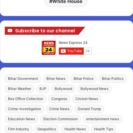
White House
Subscribe to our channel
Bihar Government
Bihar News
Bihar Police
Bihar Politics
Bihar Weather
BJP
Bollywood
Bollywood News
Box Office Collection
Congress
Cricket News
Crime-Investigation
Crime News
Donald Trump
Education News
Election Commission
entertainment news
Film Industry
Geopolitics
Health News
Health Tips