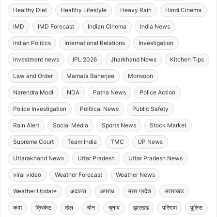
Healthy Diet
Healthy Lifestyle
Heavy Rain
Hindi Cinema
IMD
IMD Forecast
Indian Cinema
India News
Indian Politics
International Relations
Investigation
Investment news
IPL 2026
Jharkhand News
Kitchen Tips
Law and Order
Mamata Banerjee
Monsoon
Narendra Modi
NDA
Patna News
Police Action
Police Investigation
Political News
Public Safety
Rain Alert
Social Media
Sports News
Stock Market
Supreme Court
Team India
TMC
UP News
Uttarakhand News
Uttar Pradesh
Uttar Pradesh News
viral video
Weather Forecast
Weather News
Weather Update
अदालत
अपराध
उत्तर प्रदेश
उत्तराखंड
काम
क्रिकेट
खेल
चीन
चुनाव
झारखंड
परिणाम
पुलिस