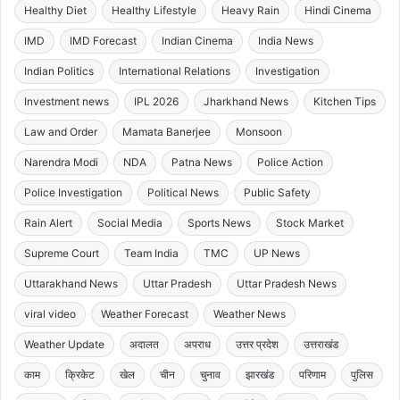
Healthy Diet
Healthy Lifestyle
Heavy Rain
Hindi Cinema
IMD
IMD Forecast
Indian Cinema
India News
Indian Politics
International Relations
Investigation
Investment news
IPL 2026
Jharkhand News
Kitchen Tips
Law and Order
Mamata Banerjee
Monsoon
Narendra Modi
NDA
Patna News
Police Action
Police Investigation
Political News
Public Safety
Rain Alert
Social Media
Sports News
Stock Market
Supreme Court
Team India
TMC
UP News
Uttarakhand News
Uttar Pradesh
Uttar Pradesh News
viral video
Weather Forecast
Weather News
Weather Update
अदालत
अपराध
उत्तर प्रदेश
उत्तराखंड
काम
क्रिकेट
खेल
चीन
चुनाव
झारखंड
परिणाम
पुलिस