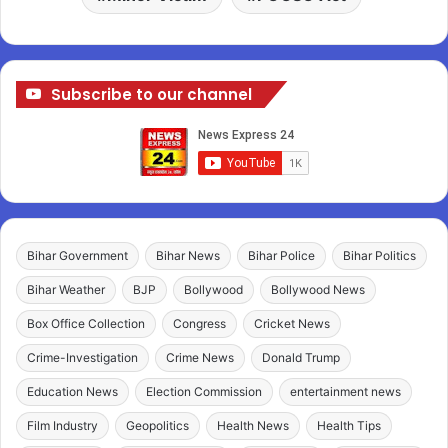
Subscribe to our channel
Bihar Government
Bihar News
Bihar Police
Bihar Politics
Bihar Weather
BJP
Bollywood
Bollywood News
Box Office Collection
Congress
Cricket News
Crime-Investigation
Crime News
Donald Trump
Education News
Election Commission
entertainment news
Film Industry
Geopolitics
Health News
Health Tips