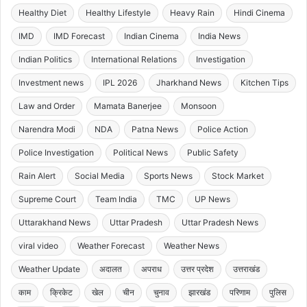
Healthy Diet
Healthy Lifestyle
Heavy Rain
Hindi Cinema
IMD
IMD Forecast
Indian Cinema
India News
Indian Politics
International Relations
Investigation
Investment news
IPL 2026
Jharkhand News
Kitchen Tips
Law and Order
Mamata Banerjee
Monsoon
Narendra Modi
NDA
Patna News
Police Action
Police Investigation
Political News
Public Safety
Rain Alert
Social Media
Sports News
Stock Market
Supreme Court
Team India
TMC
UP News
Uttarakhand News
Uttar Pradesh
Uttar Pradesh News
viral video
Weather Forecast
Weather News
Weather Update
अदालत
अपराध
उत्तर प्रदेश
उत्तराखंड
काम
क्रिकेट
खेल
चीन
चुनाव
झारखंड
परिणाम
पुलिस