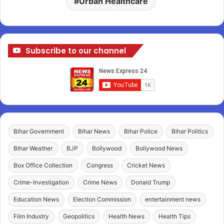
Urban Healthcare
Subscribe to our channel
Bihar Government
Bihar News
Bihar Police
Bihar Politics
Bihar Weather
BJP
Bollywood
Bollywood News
Box Office Collection
Congress
Cricket News
Crime-Investigation
Crime News
Donald Trump
Education News
Election Commission
entertainment news
Film Industry
Geopolitics
Health News
Health Tips