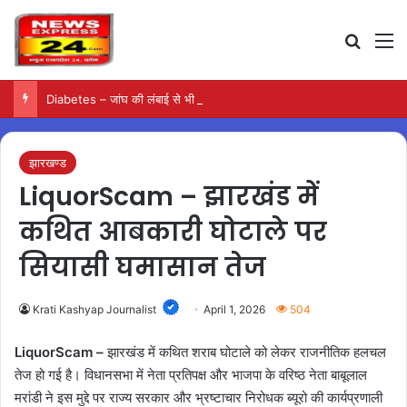
Search
M
Diabetes – जांघ की लंबाई से भी सामने आ सकता है टाइप-2 डायबिटीज का जोखिम
झारखण्ड
LiquorScam – झारखंड में
कथित आबकारी घोटाले पर
सियासी घमासान तेज
Krati Kashyap Journalist
April 1, 2026
504
LiquorScam –
झारखंड में कथित शराब घोटाले को लेकर राजनीतिक हलचल
तेज हो गई है। विधानसभा में नेता प्रतिपक्ष और भाजपा के वरिष्ठ नेता बाबूलाल
मरांडी ने इस मुद्दे पर राज्य सरकार और भ्रष्टाचार निरोधक ब्यूरो की कार्यप्रणाली