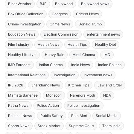
Bihar Weather
BJP
Bollywood
Bollywood News
Box Office Collection
Congress
Cricket News
Crime-Investigation
Crime News
Donald Trump
Education News
Election Commission
entertainment news
Film Industry
Health News
Health Tips
Healthy Diet
Healthy Lifestyle
Heavy Rain
Hindi Cinema
IMD
IMD Forecast
Indian Cinema
India News
Indian Politics
International Relations
Investigation
Investment news
IPL 2026
Jharkhand News
Kitchen Tips
Law and Order
Mamata Banerjee
Monsoon
Narendra Modi
NDA
Patna News
Police Action
Police Investigation
Political News
Public Safety
Rain Alert
Social Media
Sports News
Stock Market
Supreme Court
Team India