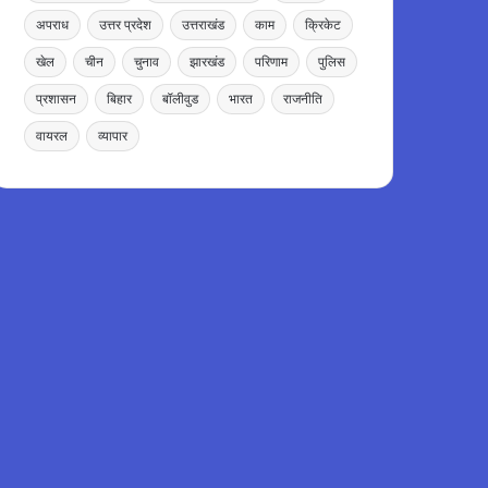
अपराध
उत्तर प्रदेश
उत्तराखंड
काम
क्रिकेट
खेल
चीन
चुनाव
झारखंड
परिणाम
पुलिस
प्रशासन
बिहार
बॉलीवुड
भारत
राजनीति
वायरल
व्यापार