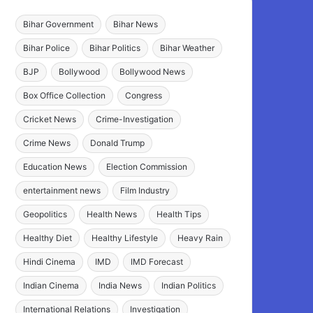
Bihar Government
Bihar News
Bihar Police
Bihar Politics
Bihar Weather
BJP
Bollywood
Bollywood News
Box Office Collection
Congress
Cricket News
Crime-Investigation
Crime News
Donald Trump
Education News
Election Commission
entertainment news
Film Industry
Geopolitics
Health News
Health Tips
Healthy Diet
Healthy Lifestyle
Heavy Rain
Hindi Cinema
IMD
IMD Forecast
Indian Cinema
India News
Indian Politics
International Relations
Investigation