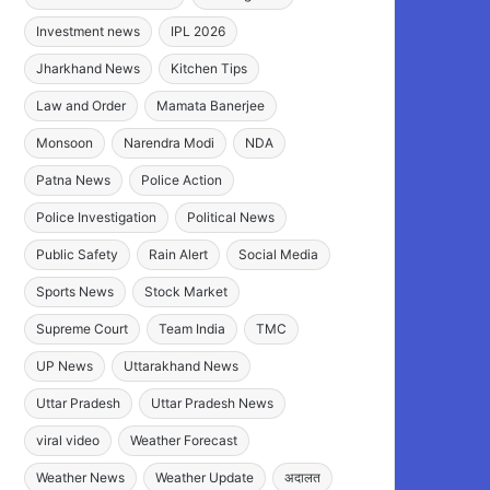
Investment news
IPL 2026
Jharkhand News
Kitchen Tips
Law and Order
Mamata Banerjee
Monsoon
Narendra Modi
NDA
Patna News
Police Action
Police Investigation
Political News
Public Safety
Rain Alert
Social Media
Sports News
Stock Market
Supreme Court
Team India
TMC
UP News
Uttarakhand News
Uttar Pradesh
Uttar Pradesh News
viral video
Weather Forecast
Weather News
Weather Update
अदालत