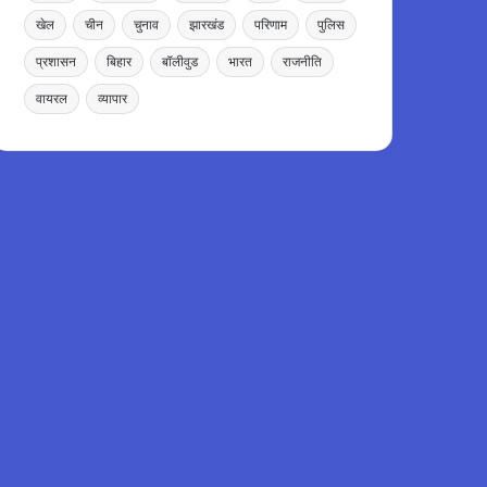
खेल
चीन
चुनाव
झारखंड
परिणाम
पुलिस
प्रशासन
बिहार
बॉलीवुड
भारत
राजनीति
वायरल
व्यापार