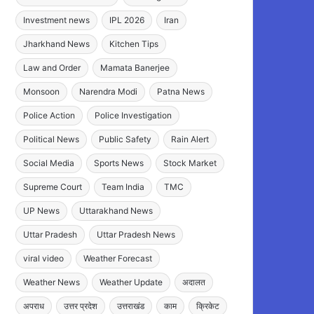
Investment news
IPL 2026
Iran
Jharkhand News
Kitchen Tips
Law and Order
Mamata Banerjee
Monsoon
Narendra Modi
Patna News
Police Action
Police Investigation
Political News
Public Safety
Rain Alert
Social Media
Sports News
Stock Market
Supreme Court
Team India
TMC
UP News
Uttarakhand News
Uttar Pradesh
Uttar Pradesh News
viral video
Weather Forecast
Weather News
Weather Update
अदालत
अपराध
उत्तर प्रदेश
उत्तराखंड
काम
क्रिकेट