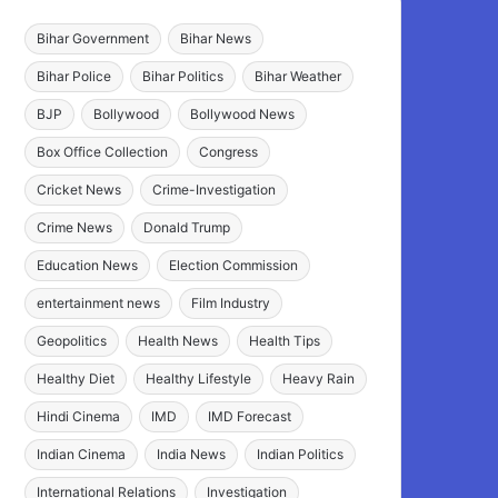
Bihar Government
Bihar News
Bihar Police
Bihar Politics
Bihar Weather
BJP
Bollywood
Bollywood News
Box Office Collection
Congress
Cricket News
Crime-Investigation
Crime News
Donald Trump
Education News
Election Commission
entertainment news
Film Industry
Geopolitics
Health News
Health Tips
Healthy Diet
Healthy Lifestyle
Heavy Rain
Hindi Cinema
IMD
IMD Forecast
Indian Cinema
India News
Indian Politics
International Relations
Investigation