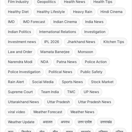
Film Industry
Geopolitics
Health News
Health Tips
Healthy Diet
Healthy Lifestyle
Heavy Rain
Hindi Cinema
IMD
IMD Forecast
Indian Cinema
India News
Indian Politics
International Relations
Investigation
Investment news
IPL 2026
Jharkhand News
Kitchen Tips
Law and Order
Mamata Banerjee
Monsoon
Narendra Modi
NDA
Patna News
Police Action
Police Investigation
Political News
Public Safety
Rain Alert
Social Media
Sports News
Stock Market
Supreme Court
Team India
TMC
UP News
Uttarakhand News
Uttar Pradesh
Uttar Pradesh News
viral video
Weather Forecast
Weather News
Weather Update
अदालत
अपराध
उत्तर प्रदेश
उत्तराखंड
काम
क्रिकेट
खेल
चीन
चुनाव
झारखंड
परिणाम
पुलिस