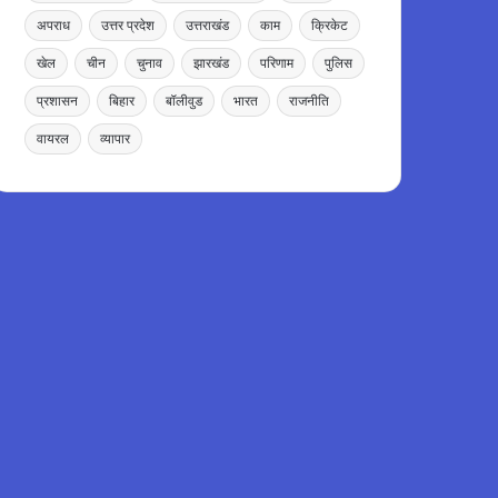
अपराध
उत्तर प्रदेश
उत्तराखंड
काम
क्रिकेट
खेल
चीन
चुनाव
झारखंड
परिणाम
पुलिस
प्रशासन
बिहार
बॉलीवुड
भारत
राजनीति
वायरल
व्यापार