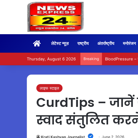
Home
लेटेस्ट न्यूज़
राष्ट्रीय
अंतर्राष्ट्रीय
मनोरंजन
Thursday, August 6 2026
Breaking
BloodPressure – हाई 
लाइफ स्टाइल
CurdTips – जानें ज
स्वाद संतुलित कर
Krati Kashyap Journalist
June 2, 2026