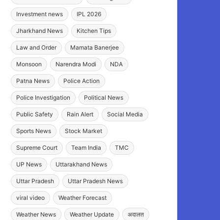
Investment news
IPL 2026
Jharkhand News
Kitchen Tips
Law and Order
Mamata Banerjee
Monsoon
Narendra Modi
NDA
Patna News
Police Action
Police Investigation
Political News
Public Safety
Rain Alert
Social Media
Sports News
Stock Market
Supreme Court
Team India
TMC
UP News
Uttarakhand News
Uttar Pradesh
Uttar Pradesh News
viral video
Weather Forecast
Weather News
Weather Update
अदालत