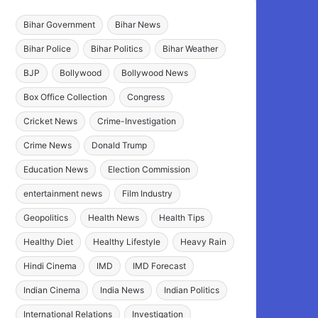
Bihar Government
Bihar News
Bihar Police
Bihar Politics
Bihar Weather
BJP
Bollywood
Bollywood News
Box Office Collection
Congress
Cricket News
Crime-Investigation
Crime News
Donald Trump
Education News
Election Commission
entertainment news
Film Industry
Geopolitics
Health News
Health Tips
Healthy Diet
Healthy Lifestyle
Heavy Rain
Hindi Cinema
IMD
IMD Forecast
Indian Cinema
India News
Indian Politics
International Relations
Investigation