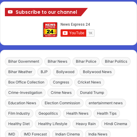
Subscribe to our channel
Bihar Government
Bihar News
Bihar Police
Bihar Politics
Bihar Weather
BJP
Bollywood
Bollywood News
Box Office Collection
Congress
Cricket News
Crime-Investigation
Crime News
Donald Trump
Education News
Election Commission
entertainment news
Film Industry
Geopolitics
Health News
Health Tips
Healthy Diet
Healthy Lifestyle
Heavy Rain
Hindi Cinema
IMD
IMD Forecast
Indian Cinema
India News