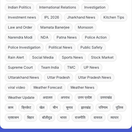
Indian Politics
International Relations
Investigation
Investment news
IPL 2026
Jharkhand News
Kitchen Tips
Law and Order
Mamata Banerjee
Monsoon
Narendra Modi
NDA
Patna News
Police Action
Police Investigation
Political News
Public Safety
Rain Alert
Social Media
Sports News
Stock Market
Supreme Court
Team India
TMC
UP News
Uttarakhand News
Uttar Pradesh
Uttar Pradesh News
viral video
Weather Forecast
Weather News
Weather Update
अदालत
अपराध
उत्तर प्रदेश
उत्तराखंड
काम
क्रिकेट
खेल
चीन
चुनाव
झारखंड
परिणाम
पुलिस
प्रशासन
बिहार
बॉलीवुड
भारत
राजनीति
वायरल
व्यापार