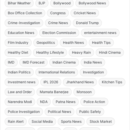
Bihar Weather
BJP
Bollywood
Bollywood News
Box Office Collection
Congress
Cricket News
Crime-Investigation
Crime News
Donald Trump
Education News
Election Commission
entertainment news
Film Industry
Geopolitics
Health News
Health Tips
Healthy Diet
Healthy Lifestyle
Heavy Rain
Hindi Cinema
IMD
IMD Forecast
Indian Cinema
India News
Indian Politics
International Relations
Investigation
Investment news
IPL 2026
Jharkhand News
Kitchen Tips
Law and Order
Mamata Banerjee
Monsoon
Narendra Modi
NDA
Patna News
Police Action
Police Investigation
Political News
Public Safety
Rain Alert
Social Media
Sports News
Stock Market