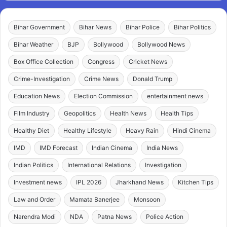
Bihar Government
Bihar News
Bihar Police
Bihar Politics
Bihar Weather
BJP
Bollywood
Bollywood News
Box Office Collection
Congress
Cricket News
Crime-Investigation
Crime News
Donald Trump
Education News
Election Commission
entertainment news
Film Industry
Geopolitics
Health News
Health Tips
Healthy Diet
Healthy Lifestyle
Heavy Rain
Hindi Cinema
IMD
IMD Forecast
Indian Cinema
India News
Indian Politics
International Relations
Investigation
Investment news
IPL 2026
Jharkhand News
Kitchen Tips
Law and Order
Mamata Banerjee
Monsoon
Narendra Modi
NDA
Patna News
Police Action