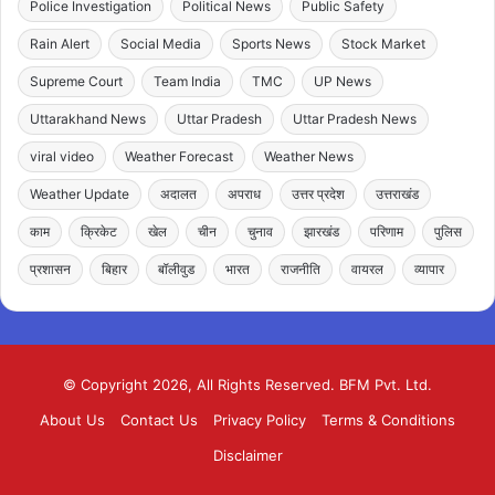
Police Investigation
Political News
Public Safety
Rain Alert
Social Media
Sports News
Stock Market
Supreme Court
Team India
TMC
UP News
Uttarakhand News
Uttar Pradesh
Uttar Pradesh News
viral video
Weather Forecast
Weather News
Weather Update
अदालत
अपराध
उत्तर प्रदेश
उत्तराखंड
काम
क्रिकेट
खेल
चीन
चुनाव
झारखंड
परिणाम
पुलिस
प्रशासन
बिहार
बॉलीवुड
भारत
राजनीति
वायरल
व्यापार
© Copyright 2026, All Rights Reserved. BFM Pvt. Ltd.
About Us
Contact Us
Privacy Policy
Terms & Conditions
Disclaimer