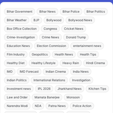
Bihar Government
Bihar News
Bihar Police
Bihar Politics
Bihar Weather
BJP
Bollywood
Bollywood News
Box Office Collection
Congress
Cricket News
Crime-Investigation
Crime News
Donald Trump
Education News
Election Commission
entertainment news
Film Industry
Geopolitics
Health News
Health Tips
Healthy Diet
Healthy Lifestyle
Heavy Rain
Hindi Cinema
IMD
IMD Forecast
Indian Cinema
India News
Indian Politics
International Relations
Investigation
Investment news
IPL 2026
Jharkhand News
Kitchen Tips
Law and Order
Mamata Banerjee
Monsoon
Narendra Modi
NDA
Patna News
Police Action