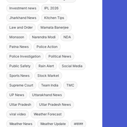
Investment news
IPL 2026
Jharkhand News
Kitchen Tips
Law and Order
Mamata Banerjee
Monsoon
Narendra Modi
NDA
Patna News
Police Action
Police Investigation
Political News
Public Safety
Rain Alert
Social Media
Sports News
Stock Market
Supreme Court
Team India
TMC
UP News
Uttarakhand News
Uttar Pradesh
Uttar Pradesh News
viral video
Weather Forecast
Weather News
Weather Update
अदालत