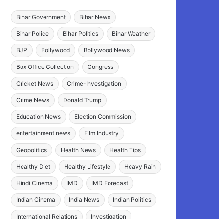
Bihar Government
Bihar News
Bihar Police
Bihar Politics
Bihar Weather
BJP
Bollywood
Bollywood News
Box Office Collection
Congress
Cricket News
Crime-Investigation
Crime News
Donald Trump
Education News
Election Commission
entertainment news
Film Industry
Geopolitics
Health News
Health Tips
Healthy Diet
Healthy Lifestyle
Heavy Rain
Hindi Cinema
IMD
IMD Forecast
Indian Cinema
India News
Indian Politics
International Relations
Investigation