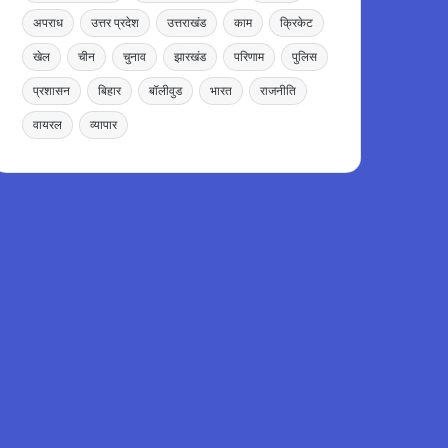
अपराध
उत्तर प्रदेश
उत्तराखंड
काम
क्रिकेट
खेल
चीन
चुनाव
झारखंड
परिणाम
पुलिस
प्रशासन
बिहार
बॉलीवुड
भारत
राजनीति
वायरल
व्यापार