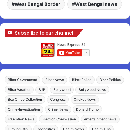
West Bengal Border
West Bengal news
Subscribe to our channel
Bihar Government
Bihar News
Bihar Police
Bihar Politics
Bihar Weather
BJP
Bollywood
Bollywood News
Box Office Collection
Congress
Cricket News
Crime-Investigation
Crime News
Donald Trump
Education News
Election Commission
entertainment news
Film Industry
Geopolitics
Health News
Health Tips