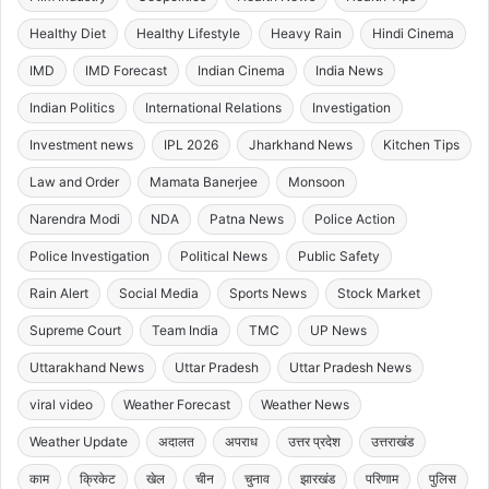
Healthy Diet
Healthy Lifestyle
Heavy Rain
Hindi Cinema
IMD
IMD Forecast
Indian Cinema
India News
Indian Politics
International Relations
Investigation
Investment news
IPL 2026
Jharkhand News
Kitchen Tips
Law and Order
Mamata Banerjee
Monsoon
Narendra Modi
NDA
Patna News
Police Action
Police Investigation
Political News
Public Safety
Rain Alert
Social Media
Sports News
Stock Market
Supreme Court
Team India
TMC
UP News
Uttarakhand News
Uttar Pradesh
Uttar Pradesh News
viral video
Weather Forecast
Weather News
Weather Update
अदालत
अपराध
उत्तर प्रदेश
उत्तराखंड
काम
क्रिकेट
खेल
चीन
चुनाव
झारखंड
परिणाम
पुलिस