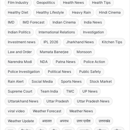
Film Industry
Geopolitics
Health News
Health Tips
Healthy Diet
Healthy Lifestyle
Heavy Rain
Hindi Cinema
IMD
IMD Forecast
Indian Cinema
India News
Indian Politics
International Relations
Investigation
Investment news
IPL 2026
Jharkhand News
Kitchen Tips
Law and Order
Mamata Banerjee
Monsoon
Narendra Modi
NDA
Patna News
Police Action
Police Investigation
Political News
Public Safety
Rain Alert
Social Media
Sports News
Stock Market
Supreme Court
Team India
TMC
UP News
Uttarakhand News
Uttar Pradesh
Uttar Pradesh News
viral video
Weather Forecast
Weather News
Weather Update
अदालत
अपराध
उत्तर प्रदेश
उत्तराखंड