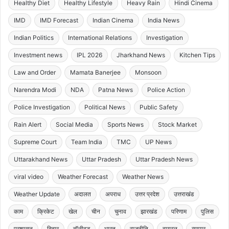
Healthy Diet
Healthy Lifestyle
Heavy Rain
Hindi Cinema
IMD
IMD Forecast
Indian Cinema
India News
Indian Politics
International Relations
Investigation
Investment news
IPL 2026
Jharkhand News
Kitchen Tips
Law and Order
Mamata Banerjee
Monsoon
Narendra Modi
NDA
Patna News
Police Action
Police Investigation
Political News
Public Safety
Rain Alert
Social Media
Sports News
Stock Market
Supreme Court
Team India
TMC
UP News
Uttarakhand News
Uttar Pradesh
Uttar Pradesh News
viral video
Weather Forecast
Weather News
Weather Update
अदालत
अपराध
उत्तर प्रदेश
उत्तराखंड
काम
क्रिकेट
खेल
चीन
चुनाव
झारखंड
परिणाम
पुलिस
प्रशासन
बिहार
बॉलीवुड
भारत
राजनीति
वायरल
व्यापार