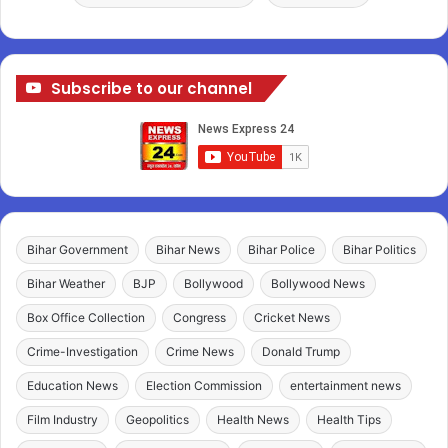
Subscribe to our channel
Bihar Government
Bihar News
Bihar Police
Bihar Politics
Bihar Weather
BJP
Bollywood
Bollywood News
Box Office Collection
Congress
Cricket News
Crime-Investigation
Crime News
Donald Trump
Education News
Election Commission
entertainment news
Film Industry
Geopolitics
Health News
Health Tips