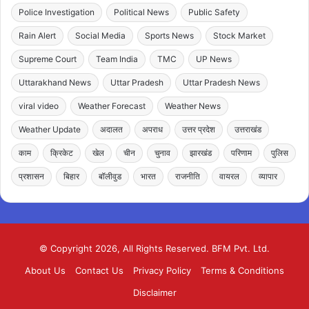
Police Investigation
Political News
Public Safety
Rain Alert
Social Media
Sports News
Stock Market
Supreme Court
Team India
TMC
UP News
Uttarakhand News
Uttar Pradesh
Uttar Pradesh News
viral video
Weather Forecast
Weather News
Weather Update
अदालत
अपराध
उत्तर प्रदेश
उत्तराखंड
काम
क्रिकेट
खेल
चीन
चुनाव
झारखंड
परिणाम
पुलिस
प्रशासन
बिहार
बॉलीवुड
भारत
राजनीति
वायरल
व्यापार
© Copyright 2026, All Rights Reserved. BFM Pvt. Ltd.
About Us
Contact Us
Privacy Policy
Terms & Conditions
Disclaimer