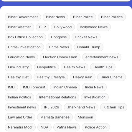
Bihar Government
Bihar News
Bihar Police
Bihar Politics
Bihar Weather
BJP
Bollywood
Bollywood News
Box Office Collection
Congress
Cricket News
Crime-Investigation
Crime News
Donald Trump
Education News
Election Commission
entertainment news
Film Industry
Geopolitics
Health News
Health Tips
Healthy Diet
Healthy Lifestyle
Heavy Rain
Hindi Cinema
IMD
IMD Forecast
Indian Cinema
India News
Indian Politics
International Relations
Investigation
Investment news
IPL 2026
Jharkhand News
Kitchen Tips
Law and Order
Mamata Banerjee
Monsoon
Narendra Modi
NDA
Patna News
Police Action