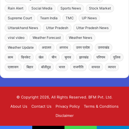
Rain Alert
Social Media
Sports News
Stock Market
Supreme Court
Team India
TMC
UP News
Uttarakhand News
Uttar Pradesh
Uttar Pradesh News
viral video
Weather Forecast
Weather News
Weather Update
अदालत
अपराध
उत्तर प्रदेश
उत्तराखंड
काम
क्रिकेट
खेल
चीन
चुनाव
झारखंड
परिणाम
पुलिस
प्रशासन
बिहार
बॉलीवुड
भारत
राजनीति
वायरल
व्यापार
© Copyright 2026, All Rights Reserved. BFM Pvt. Ltd.
About Us
Contact Us
Privacy Policy
Terms & Conditions
Disclaimer