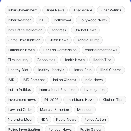
Bihar Government
Bihar News
Bihar Police
Bihar Politics
Bihar Weather
BJP
Bollywood
Bollywood News
Box Office Collection
Congress
Cricket News
Crime-Investigation
Crime News
Donald Trump
Education News
Election Commission
entertainment news
Film Industry
Geopolitics
Health News
Health Tips
Healthy Diet
Healthy Lifestyle
Heavy Rain
Hindi Cinema
IMD
IMD Forecast
Indian Cinema
India News
Indian Politics
International Relations
Investigation
Investment news
IPL 2026
Jharkhand News
Kitchen Tips
Law and Order
Mamata Banerjee
Monsoon
Narendra Modi
NDA
Patna News
Police Action
Police Investigation
Political News
Public Safety