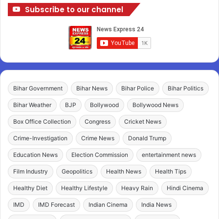
Subscribe to our channel
Bihar Government
Bihar News
Bihar Police
Bihar Politics
Bihar Weather
BJP
Bollywood
Bollywood News
Box Office Collection
Congress
Cricket News
Crime-Investigation
Crime News
Donald Trump
Education News
Election Commission
entertainment news
Film Industry
Geopolitics
Health News
Health Tips
Healthy Diet
Healthy Lifestyle
Heavy Rain
Hindi Cinema
IMD
IMD Forecast
Indian Cinema
India News