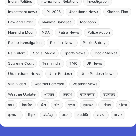
Indian Politics
International Relations
Investigation
Investment news
IPL 2026
Jharkhand News
Kitchen Tips
Law and Order
Mamata Banerjee
Monsoon
Narendra Modi
NDA
Patna News
Police Action
Police Investigation
Political News
Public Safety
Rain Alert
Social Media
Sports News
Stock Market
Supreme Court
Team India
TMC
UP News
Uttarakhand News
Uttar Pradesh
Uttar Pradesh News
viral video
Weather Forecast
Weather News
Weather Update
अदालत
अपराध
उत्तर प्रदेश
उत्तराखंड
काम
क्रिकेट
खेल
चीन
चुनाव
झारखंड
परिणाम
पुलिस
प्रशासन
बिहार
बॉलीवुड
भारत
राजनीति
वायरल
व्यापार