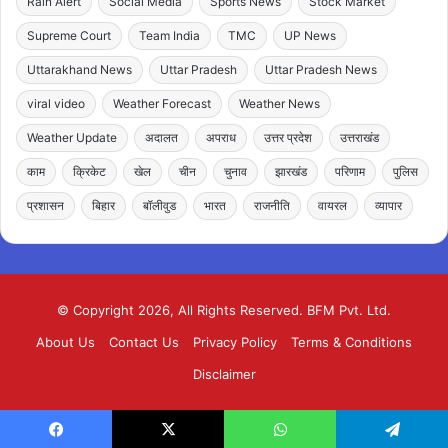
Rain Alert
Social Media
Sports News
Stock Market
Supreme Court
Team India
TMC
UP News
Uttarakhand News
Uttar Pradesh
Uttar Pradesh News
viral video
Weather Forecast
Weather News
Weather Update
अदालत
अपराध
उत्तर प्रदेश
उत्तराखंड
काम
क्रिकेट
खेल
चीन
चुनाव
झारखंड
परिणाम
पुलिस
प्रशासन
बिहार
बॉलीवुड
भारत
राजनीति
वायरल
व्यापार
© Copyright 2026, All Rights Reserved. BFM Pvt. Ltd.
About Us
Contact Us
Privacy Policy
Terms & Conditions
Disclaimer