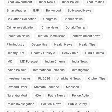
Bihar Government
Bihar News
Bihar Police
Bihar Politics
Bihar Weather
BJP
Bollywood
Bollywood News
Box Office Collection
Congress
Cricket News
Crime-Investigation
Crime News
Donald Trump
Education News
Election Commission
entertainment news
Film Industry
Geopolitics
Health News
Health Tips
Healthy Diet
Healthy Lifestyle
Heavy Rain
Hindi Cinema
IMD
IMD Forecast
Indian Cinema
India News
Indian Politics
International Relations
Investigation
Investment news
IPL 2026
Jharkhand News
Kitchen Tips
Law and Order
Mamata Banerjee
Monsoon
Narendra Modi
NDA
Patna News
Police Action
Police Investigation
Political News
Public Safety