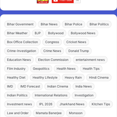
Bihar Government
Bihar News
Bihar Police
Bihar Politics
Bihar Weather
BJP
Bollywood
Bollywood News
Box Office Collection
Congress
Cricket News
Crime-Investigation
Crime News
Donald Trump
Education News
Election Commission
entertainment news
Film Industry
Geopolitics
Health News
Health Tips
Healthy Diet
Healthy Lifestyle
Heavy Rain
Hindi Cinema
IMD
IMD Forecast
Indian Cinema
India News
Indian Politics
International Relations
Investigation
Investment news
IPL 2026
Jharkhand News
Kitchen Tips
Law and Order
Mamata Banerjee
Monsoon