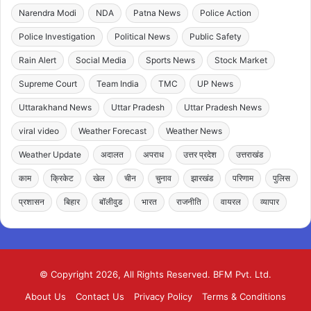
Narendra Modi
NDA
Patna News
Police Action
Police Investigation
Political News
Public Safety
Rain Alert
Social Media
Sports News
Stock Market
Supreme Court
Team India
TMC
UP News
Uttarakhand News
Uttar Pradesh
Uttar Pradesh News
viral video
Weather Forecast
Weather News
Weather Update
अदालत
अपराध
उत्तर प्रदेश
उत्तराखंड
काम
क्रिकेट
खेल
चीन
चुनाव
झारखंड
परिणाम
पुलिस
प्रशासन
बिहार
बॉलीवुड
भारत
राजनीति
वायरल
व्यापार
© Copyright 2026, All Rights Reserved. BFM Pvt. Ltd.
About Us
Contact Us
Privacy Policy
Terms & Conditions