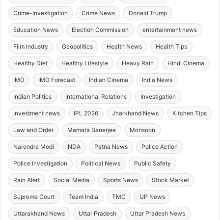
Crime-Investigation
Crime News
Donald Trump
Education News
Election Commission
entertainment news
Film Industry
Geopolitics
Health News
Health Tips
Healthy Diet
Healthy Lifestyle
Heavy Rain
Hindi Cinema
IMD
IMD Forecast
Indian Cinema
India News
Indian Politics
International Relations
Investigation
Investment news
IPL 2026
Jharkhand News
Kitchen Tips
Law and Order
Mamata Banerjee
Monsoon
Narendra Modi
NDA
Patna News
Police Action
Police Investigation
Political News
Public Safety
Rain Alert
Social Media
Sports News
Stock Market
Supreme Court
Team India
TMC
UP News
Uttarakhand News
Uttar Pradesh
Uttar Pradesh News