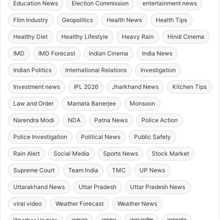
Education News
Election Commission
entertainment news
Film Industry
Geopolitics
Health News
Health Tips
Healthy Diet
Healthy Lifestyle
Heavy Rain
Hindi Cinema
IMD
IMD Forecast
Indian Cinema
India News
Indian Politics
International Relations
Investigation
Investment news
IPL 2026
Jharkhand News
Kitchen Tips
Law and Order
Mamata Banerjee
Monsoon
Narendra Modi
NDA
Patna News
Police Action
Police Investigation
Political News
Public Safety
Rain Alert
Social Media
Sports News
Stock Market
Supreme Court
Team India
TMC
UP News
Uttarakhand News
Uttar Pradesh
Uttar Pradesh News
viral video
Weather Forecast
Weather News